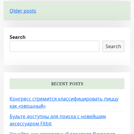
P
Older posts
o
s
t
Search
s
Search
n
a
v
i
RECENT POSTS
g
Конгресс стремится классифицировать пиццу
a
как «овощный»
t
Будьте доступны для поиска с новейшим
i
аксессуаром Fitbit
o
Узнайте, как спортивный терапевт Виктория